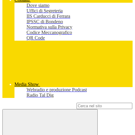
Dove siamo
Uffici di Segreteria
IIS Carducci di Ferrara
IPSSC di Bondeno
Normativa sulla Privacy
Codice Meccanografico
QR Code
Media Show
Webradio e produzione Podcast
Radio Tal Dig
Campo di ricerca per le pagine del sito