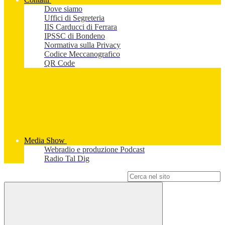
Dove siamo
Uffici di Segreteria
IIS Carducci di Ferrara
IPSSC di Bondeno
Normativa sulla Privacy
Codice Meccanografico
QR Code
Media Show
Webradio e produzione Podcast
Radio Tal Dig
Campo di ricerca per le pagine del sito