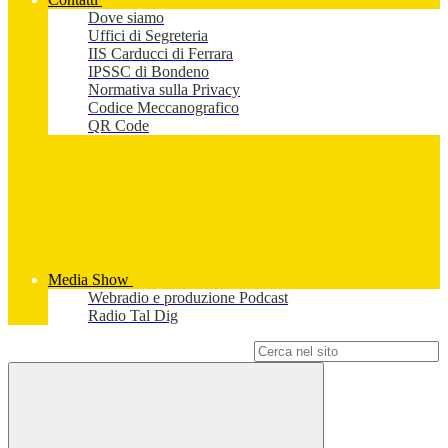
Dove siamo
Uffici di Segreteria
IIS Carducci di Ferrara
IPSSC di Bondeno
Normativa sulla Privacy
Codice Meccanografico
QR Code
Media Show
Webradio e produzione Podcast
Radio Tal Dig
Campo di ricerca per le pagine del sito