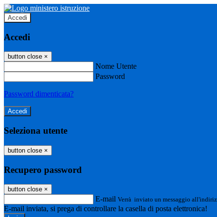
Accedi
Accedi
button close
×
Nome Utente
Password
Password dimenticata?
Seleziona utente
button close
×
Recupero password
button close
×
E-mail
Verrà inviato un messaggio all'indiriz
E-mail inviata, si prega di controllare la casella di posta elettronica!