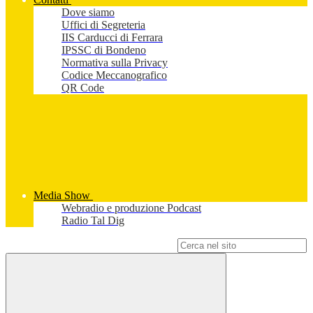
Dove siamo
Uffici di Segreteria
IIS Carducci di Ferrara
IPSSC di Bondeno
Normativa sulla Privacy
Codice Meccanografico
QR Code
Media Show
Webradio e produzione Podcast
Radio Tal Dig
Campo di ricerca per le pagine del sito