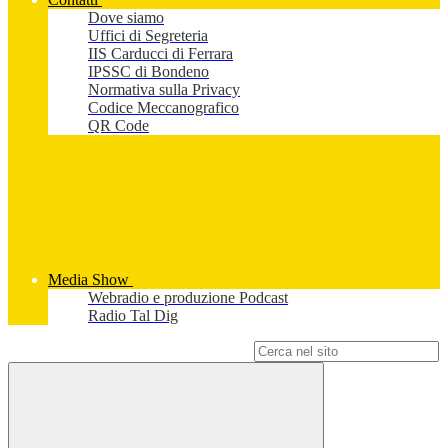
Dove siamo
Uffici di Segreteria
IIS Carducci di Ferrara
IPSSC di Bondeno
Normativa sulla Privacy
Codice Meccanografico
QR Code
Media Show
Webradio e produzione Podcast
Radio Tal Dig
Campo di ricerca per le pagine del sito