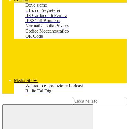
Dove siamo
Uffici di Segreteria
IIS Carducci di Ferrara
IPSSC di Bondeno
Normativa sulla Privacy
Codice Meccanografico
QR Code
Media Show
Webradio e produzione Podcast
Radio Tal Dig
Campo di ricerca per le pagine del sito