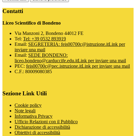
Contatti
Liceo Scientifico di Bondeno
Via Manzoni 2, Bondeno 44012 FE
Tel:
Tel: +39 0532 893919
Email:
SEGRETERIA: feis00700c@istruzione.it
Link per
inviare una mail
Email:
SEDE BONDENO:
liceo.bondeno@carduccife.edu.it
Link per inviare una mail
PEC:
feis00700c@pec.istruzione.it
Link per inviare una mail
C.F.: 80009080385
Sezione Link Utili
Cookie policy
Note legali
Informativa Privacy
Ufficio Relazioni con il Pubblico
Dichiarazione di accessibilità
Obiettivi di accessibilità