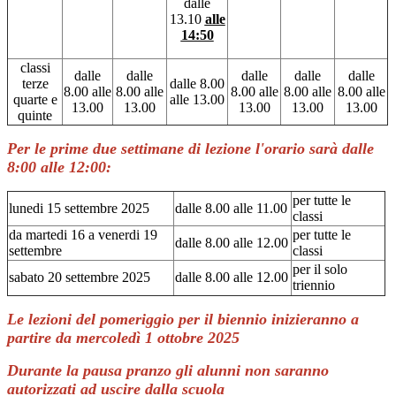
dalle
13.10
alle
14:50
classi
dalle
dalle
dalle
dalle
dalle
terze
dalle 8.00
8.00 alle
8.00 alle
8.00 alle
8.00 alle
8.00 alle
quarte e
alle 13.00
13.00
13.00
13.00
13.00
13.00
quinte
Per le prime due settimane di lezione l'orario sarà dalle
8:00 alle 12:00:
per tutte le
lunedi 15 settembre 2025
dalle 8.00 alle 11.00
classi
da martedi 16 a venerdi 19
per tutte le
dalle 8.00 alle 12.00
settembre
classi
per il solo
sabato 20 settembre 2025
dalle 8.00 alle 12.00
triennio
Le lezioni del pomeriggio per il biennio inizieranno a
partire da mercoledì 1 ottobre 2025
Durante la pausa pranzo gli alunni non saranno
autorizzati ad uscire dalla scuola