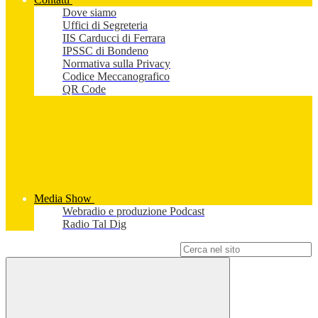
Dove siamo
Uffici di Segreteria
IIS Carducci di Ferrara
IPSSC di Bondeno
Normativa sulla Privacy
Codice Meccanografico
QR Code
Media Show
Webradio e produzione Podcast
Radio Tal Dig
Campo di ricerca per le pagine del sito