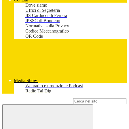
Dove siamo
Uffici di Segreteria
IIS Carducci di Ferrara
IPSSC di Bondeno
Normativa sulla Privacy
Codice Meccanografico
QR Code
Media Show
Webradio e produzione Podcast
Radio Tal Dig
Campo di ricerca per le pagine del sito