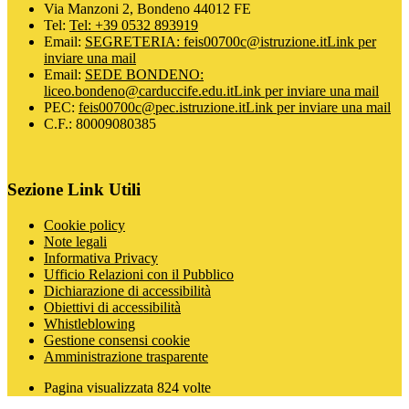
Via Manzoni 2, Bondeno 44012 FE
Tel:
Tel: +39 0532 893919
Email:
SEGRETERIA: feis00700c@istruzione.it
Link per
inviare una mail
Email:
SEDE BONDENO:
liceo.bondeno@carduccife.edu.it
Link per inviare una mail
PEC:
feis00700c@pec.istruzione.it
Link per inviare una mail
C.F.: 80009080385
Sezione Link Utili
Cookie policy
Note legali
Informativa Privacy
Ufficio Relazioni con il Pubblico
Dichiarazione di accessibilità
Obiettivi di accessibilità
Whistleblowing
Gestione consensi cookie
Amministrazione trasparente
Pagina visualizzata
824
volte