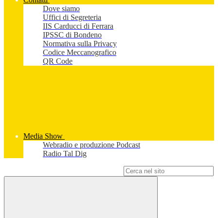
Dove siamo
Uffici di Segreteria
IIS Carducci di Ferrara
IPSSC di Bondeno
Normativa sulla Privacy
Codice Meccanografico
QR Code
Media Show
Webradio e produzione Podcast
Radio Tal Dig
Campo di ricerca per le pagine del sito