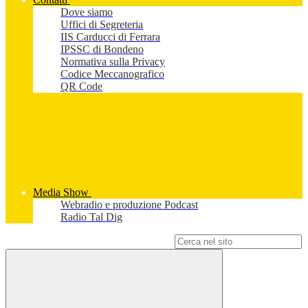
Dove siamo
Uffici di Segreteria
IIS Carducci di Ferrara
IPSSC di Bondeno
Normativa sulla Privacy
Codice Meccanografico
QR Code
Media Show
Webradio e produzione Podcast
Radio Tal Dig
Campo di ricerca per le pagine del sito