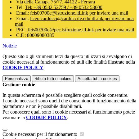
Via della Canapa 75/77, 44122 - Ferrara
Tel:
Tel: +39 0532 52759 / +39 0532 53600
Email:
feis00700c@istruzione.it
Link per inviare una mail
Email:
liceo.carducci@carduccife.edu.it
Link per inviare una
mail
PEC:
feis00700c@pec.istruzione.it
Link per inviare una mail
C.F.: 80009080385
Notizie
Questo sito o gli strumenti terzi da questo utilizzati si avvalgono di
cookie necessari al funzionamento ed utili alle finalità illustrate nella
COOKIE POLICY
.
Personalizza
Rifiuta tutti
i cookies
Accetta tutti
i cookies
Gestione cookie
In questa schermata è possibile scegliere quali cookie consentire.
I cookie necessari sono quelli che consentono il funzionamento della
piattaforma e non è possibile disabilitarli.
Per conoscere quali sono i cookie necessari al funzionamento potete
visionare la
COOKIE POLICY
.
Cookie necessari per il funzionamento