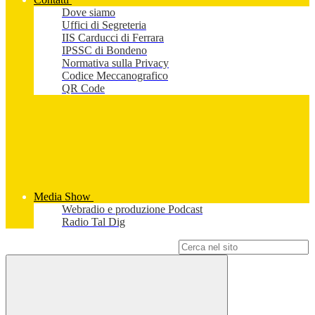
Dove siamo
Uffici di Segreteria
IIS Carducci di Ferrara
IPSSC di Bondeno
Normativa sulla Privacy
Codice Meccanografico
QR Code
Media Show
Webradio e produzione Podcast
Radio Tal Dig
Campo di ricerca per le pagine del sito