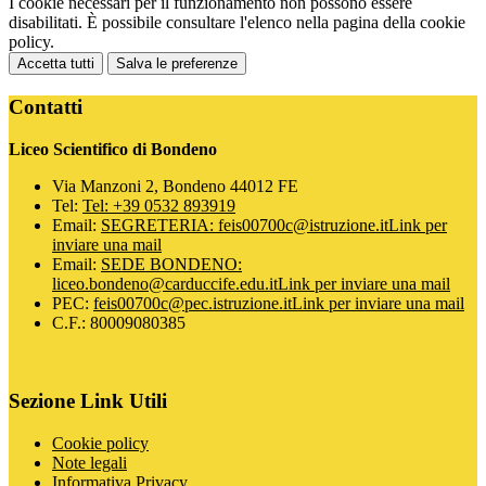
I cookie necessari per il funzionamento non possono essere
disabilitati. È possibile consultare l'elenco nella pagina della cookie
policy.
Accetta tutti
Salva le preferenze
Contatti
Liceo Scientifico di Bondeno
Via Manzoni 2, Bondeno 44012 FE
Tel:
Tel: +39 0532 893919
Email:
SEGRETERIA: feis00700c@istruzione.it
Link per
inviare una mail
Email:
SEDE BONDENO:
liceo.bondeno@carduccife.edu.it
Link per inviare una mail
PEC:
feis00700c@pec.istruzione.it
Link per inviare una mail
C.F.: 80009080385
Sezione Link Utili
Cookie policy
Note legali
Informativa Privacy