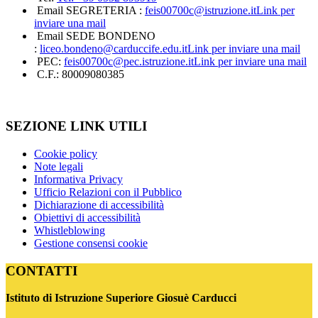
Email SEGRETERIA :
feis00700c@istruzione.it
Link per
inviare una mail
Email SEDE BONDENO
:
liceo.bondeno@carduccife.edu.it
Link per inviare una mail
PEC:
feis00700c@pec.istruzione.it
Link per inviare una mail
C.F.: 80009080385
SEZIONE LINK UTILI
Cookie policy
Note legali
Informativa Privacy
Ufficio Relazioni con il Pubblico
Dichiarazione di accessibilità
Obiettivi di accessibilità
Whistleblowing
Gestione consensi cookie
CONTATTI
Istituto di Istruzione Superiore Giosuè Carducci