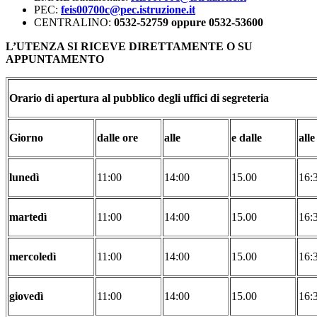
PEC:
feis00700c@pec.istruzione.it
CENTRALINO:
0532-52759 oppure 0532-53600
L’UTENZA SI RICEVE DIRETTAMENTE O SU
APPUNTAMENTO
Orario di apertura al pubblico degli uffici di segreteria
Giorno
dalle ore
alle
e dalle
alle
lunedì
11:00
14:00
15.00
16:
martedì
11:00
14:00
15.00
16:
mercoledì
11:00
14:00
15.00
16:
giovedì
11:00
14:00
15.00
16: