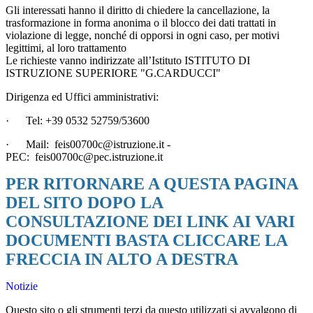
Gli interessati hanno il diritto di chiedere la cancellazione, la
trasformazione in forma anonima o il blocco dei dati trattati in
violazione di legge, nonché di opporsi in ogni caso, per motivi
legittimi, al loro trattamento
Le richieste vanno indirizzate all’Istituto
ISTITUTO DI
ISTRUZIONE SUPERIORE "G.CARDUCCI"
Dirigenza ed Uffici amministrativi:
·
Tel: +39 0532 52759/53600
·
Mail:
feis00700c@istruzione.it
-
PEC:
feis00700c@pec.istruzione.it
PER RITORNARE A QUESTA PAGINA
DEL SITO DOPO LA
CONSULTAZIONE DEI LINK AI VARI
DOCUMENTI BASTA CLICCARE LA
FRECCIA IN ALTO A DESTRA
Notizie
Questo sito o gli strumenti terzi da questo utilizzati si avvalgono di