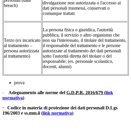
personali (data
divulgazione non autorizzata o l'accesso ai
breach)
dati personali trasmessi, conservati o
comunque trattati
La persona fisica o giuridica, l'autorità
pubblica, il servizio o altro organismo che
Terzo (ex incaricato
non sia l'interessato, il titolare del trattamento,
al trattamento –
il responsabile del trattamento e le persone
persona autorizzata
autorizzate al trattamento dei dati personali
al trattamento)
sotto l'autorità diretta del titolare o del
responsabile; (es. personale scolastico,
docenti, alunni)
prova
·
Adeguamento alle norme del
G.D.P.R. 2016/679
(
link
normativa
)
·
Codice in materia di protezione dei dati personali D.Lgs
196/2003 e ss
.mm.ii
(
link normativa
)