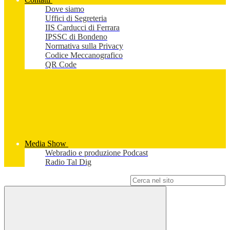
Dove siamo
Uffici di Segreteria
IIS Carducci di Ferrara
IPSSC di Bondeno
Normativa sulla Privacy
Codice Meccanografico
QR Code
Media Show
Webradio e produzione Podcast
Radio Tal Dig
Campo di ricerca per le pagine del sito