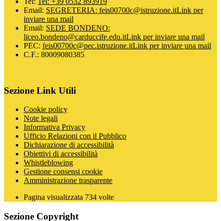
Tel:
Tel: +39 0532 893919
Email:
SEGRETERIA: feis00700c@istruzione.it
Link per
inviare una mail
Email:
SEDE BONDENO:
liceo.bondeno@carduccife.edu.it
Link per inviare una mail
PEC:
feis00700c@pec.istruzione.it
Link per inviare una mail
C.F.: 80009080385
Sezione Link Utili
Cookie policy
Note legali
Informativa Privacy
Ufficio Relazioni con il Pubblico
Dichiarazione di accessibilità
Obiettivi di accessibilità
Whistleblowing
Gestione consensi cookie
Amministrazione trasparente
Pagina visualizzata
734
volte
Sezione Copyright