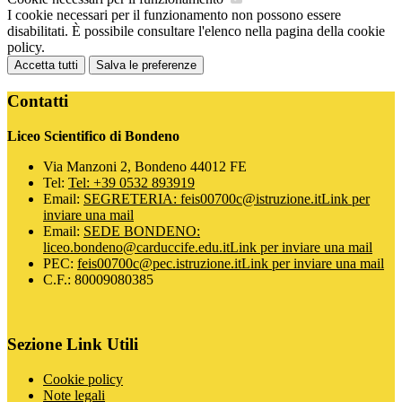
I cookie necessari per il funzionamento non possono essere
disabilitati. È possibile consultare l'elenco nella pagina della cookie
policy.
Accetta tutti
Salva le preferenze
Contatti
Liceo Scientifico di Bondeno
Via Manzoni 2, Bondeno 44012 FE
Tel:
Tel: +39 0532 893919
Email:
SEGRETERIA: feis00700c@istruzione.it
Link per
inviare una mail
Email:
SEDE BONDENO:
liceo.bondeno@carduccife.edu.it
Link per inviare una mail
PEC:
feis00700c@pec.istruzione.it
Link per inviare una mail
C.F.: 80009080385
Sezione Link Utili
Cookie policy
Note legali