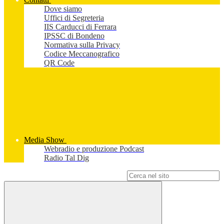
Dove siamo
Uffici di Segreteria
IIS Carducci di Ferrara
IPSSC di Bondeno
Normativa sulla Privacy
Codice Meccanografico
QR Code
Media Show
Webradio e produzione Podcast
Radio Tal Dig
Campo di ricerca per le pagine del sito