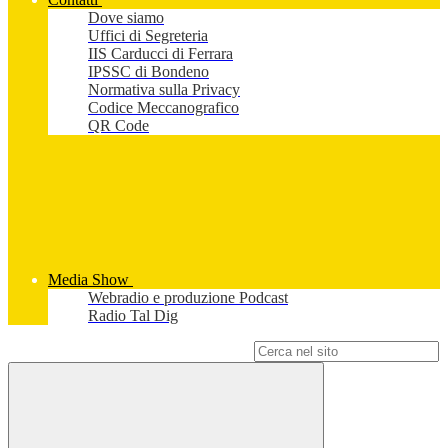
Dove siamo
Uffici di Segreteria
IIS Carducci di Ferrara
IPSSC di Bondeno
Normativa sulla Privacy
Codice Meccanografico
QR Code
Media Show
Webradio e produzione Podcast
Radio Tal Dig
Campo di ricerca per le pagine del sito