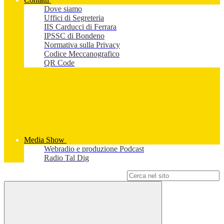
Dove siamo
Uffici di Segreteria
IIS Carducci di Ferrara
IPSSC di Bondeno
Normativa sulla Privacy
Codice Meccanografico
QR Code
Media Show
Webradio e produzione Podcast
Radio Tal Dig
Campo di ricerca per le pagine del sito