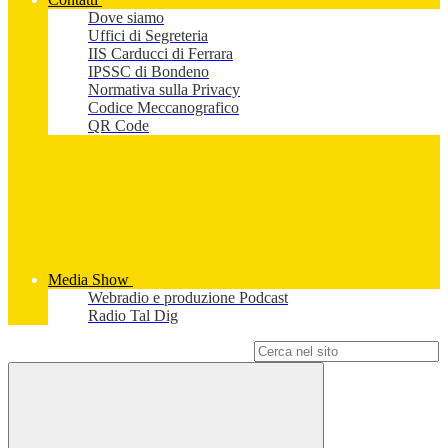
Dove siamo
Uffici di Segreteria
IIS Carducci di Ferrara
IPSSC di Bondeno
Normativa sulla Privacy
Codice Meccanografico
QR Code
Media Show
Webradio e produzione Podcast
Radio Tal Dig
Campo di ricerca per le pagine del sito