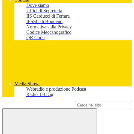
Dove siamo
Uffici di Segreteria
IIS Carducci di Ferrara
IPSSC di Bondeno
Normativa sulla Privacy
Codice Meccanografico
QR Code
Media Show
Webradio e produzione Podcast
Radio Tal Dig
Campo di ricerca per le pagine del sito