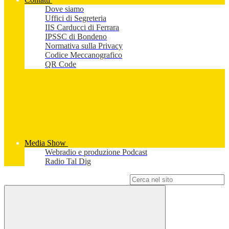
Dove siamo
Uffici di Segreteria
IIS Carducci di Ferrara
IPSSC di Bondeno
Normativa sulla Privacy
Codice Meccanografico
QR Code
Media Show
Webradio e produzione Podcast
Radio Tal Dig
Campo di ricerca per le pagine del sito