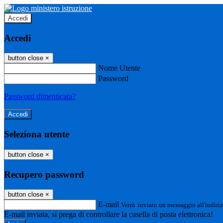
Accedi
Accedi
button close
×
Nome Utente
Password
Password dimenticata?
Seleziona utente
button close
×
Recupero password
button close
×
E-mail
Verrà inviato un messaggio all'indiriz
E-mail inviata, si prega di controllare la casella di posta elettronica!