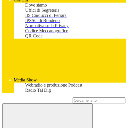
Dove siamo
Uffici di Segreteria
IIS Carducci di Ferrara
IPSSC di Bondeno
Normativa sulla Privacy
Codice Meccanografico
QR Code
Media Show
Webradio e produzione Podcast
Radio Tal Dig
Campo di ricerca per le pagine del sito