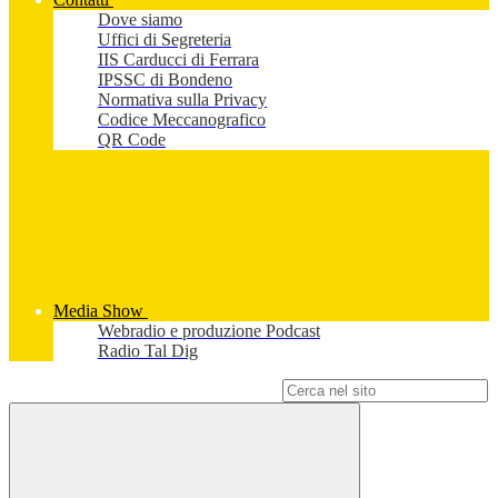
Dove siamo
Uffici di Segreteria
IIS Carducci di Ferrara
IPSSC di Bondeno
Normativa sulla Privacy
Codice Meccanografico
QR Code
Media Show
Webradio e produzione Podcast
Radio Tal Dig
Campo di ricerca per le pagine del sito