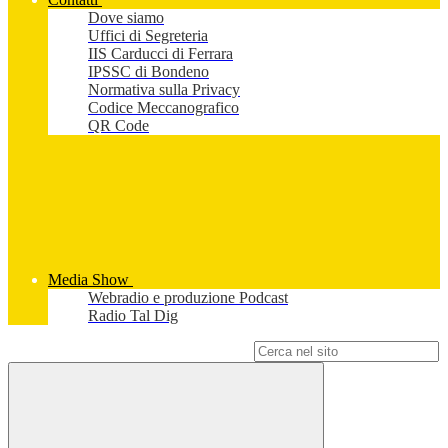
Dove siamo
Uffici di Segreteria
IIS Carducci di Ferrara
IPSSC di Bondeno
Normativa sulla Privacy
Codice Meccanografico
QR Code
Media Show
Webradio e produzione Podcast
Radio Tal Dig
Campo di ricerca per le pagine del sito