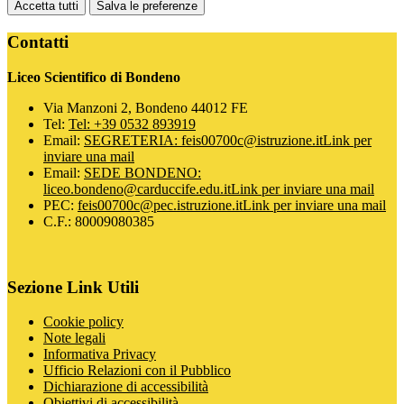
Accetta tutti
Salva le preferenze
Contatti
Liceo Scientifico di Bondeno
Via Manzoni 2, Bondeno 44012 FE
Tel:
Tel: +39 0532 893919
Email:
SEGRETERIA: feis00700c@istruzione.it
Link per
inviare una mail
Email:
SEDE BONDENO:
liceo.bondeno@carduccife.edu.it
Link per inviare una mail
PEC:
feis00700c@pec.istruzione.it
Link per inviare una mail
C.F.: 80009080385
Sezione Link Utili
Cookie policy
Note legali
Informativa Privacy
Ufficio Relazioni con il Pubblico
Dichiarazione di accessibilità
Obiettivi di accessibilità