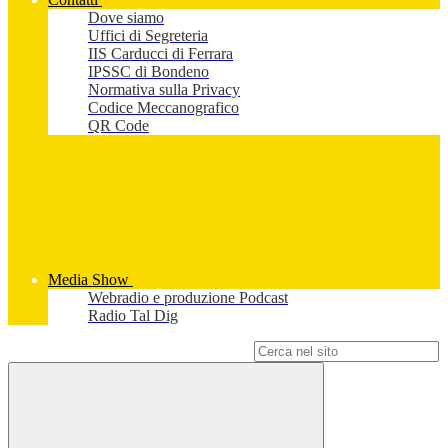
Dove siamo
Uffici di Segreteria
IIS Carducci di Ferrara
IPSSC di Bondeno
Normativa sulla Privacy
Codice Meccanografico
QR Code
Media Show
Webradio e produzione Podcast
Radio Tal Dig
Campo di ricerca per le pagine del sito