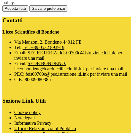
policy.
Accetta tutti
Salva le preferenze
Contatti
Liceo Scientifico di Bondeno
Via Manzoni 2, Bondeno 44012 FE
Tel:
Tel: +39 0532 893919
Email:
SEGRETERIA: feis00700c@istruzione.it
Link per
inviare una mail
Email:
SEDE BONDENO:
liceo.bondeno@carduccife.edu.it
Link per inviare una mail
PEC:
feis00700c@pec.istruzione.it
Link per inviare una mail
C.F.: 80009080385
Sezione Link Utili
Cookie policy
Note legali
Informativa Privacy
Ufficio Relazioni con il Pubblico