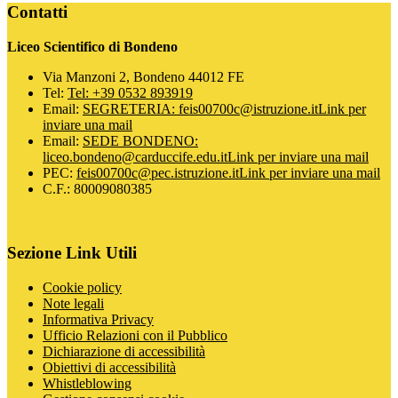
Contatti
Liceo Scientifico di Bondeno
Via Manzoni 2, Bondeno 44012 FE
Tel:
Tel: +39 0532 893919
Email:
SEGRETERIA: feis00700c@istruzione.it
Link per
inviare una mail
Email:
SEDE BONDENO:
liceo.bondeno@carduccife.edu.it
Link per inviare una mail
PEC:
feis00700c@pec.istruzione.it
Link per inviare una mail
C.F.: 80009080385
Sezione Link Utili
Cookie policy
Note legali
Informativa Privacy
Ufficio Relazioni con il Pubblico
Dichiarazione di accessibilità
Obiettivi di accessibilità
Whistleblowing