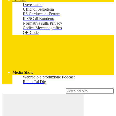
Dove siamo
Uffici di Segreteria
IIS Carducci di Ferrara
IPSSC di Bondeno
Normativa sulla Privacy
Codice Meccanografico
QR Code
Media Show
Webradio e produzione Podcast
Radio Tal Dig
Campo di ricerca per le pagine del sito