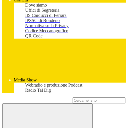
Dove siamo
Uffici di Segreteria
IIS Carducci di Ferrara
IPSSC di Bondeno
Normativa sulla Privacy
Codice Meccanografico
QR Code
Media Show
Webradio e produzione Podcast
Radio Tal Dig
Campo di ricerca per le pagine del sito