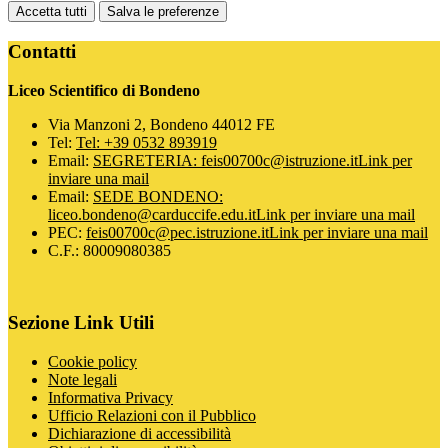
Accetta tutti
Salva le preferenze
Contatti
Liceo Scientifico di Bondeno
Via Manzoni 2, Bondeno 44012 FE
Tel:
Tel: +39 0532 893919
Email:
SEGRETERIA: feis00700c@istruzione.it
Link per
inviare una mail
Email:
SEDE BONDENO:
liceo.bondeno@carduccife.edu.it
Link per inviare una mail
PEC:
feis00700c@pec.istruzione.it
Link per inviare una mail
C.F.: 80009080385
Sezione Link Utili
Cookie policy
Note legali
Informativa Privacy
Ufficio Relazioni con il Pubblico
Dichiarazione di accessibilità