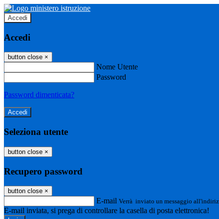
Accedi
Accedi
button close
×
Nome Utente
Password
Password dimenticata?
Seleziona utente
button close
×
Recupero password
button close
×
E-mail
Verrà inviato un messaggio all'indiriz
E-mail inviata, si prega di controllare la casella di posta elettronica!