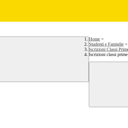
Home
>
Studenti e Famiglie
>
Iscrizioni Classi Prim
Iscrizioni classi prim