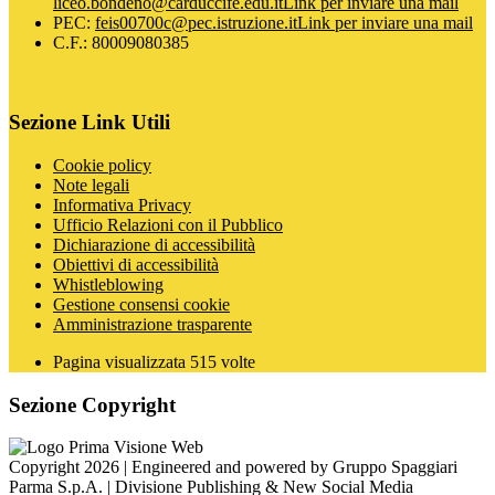
liceo.bondeno@carduccife.edu.it
Link per inviare una mail
PEC:
feis00700c@pec.istruzione.it
Link per inviare una mail
C.F.: 80009080385
Sezione Link Utili
Cookie policy
Note legali
Informativa Privacy
Ufficio Relazioni con il Pubblico
Dichiarazione di accessibilità
Obiettivi di accessibilità
Whistleblowing
Gestione consensi cookie
Amministrazione trasparente
Pagina visualizzata
515
volte
Sezione Copyright
Copyright 2026 | Engineered and powered by Gruppo Spaggiari
Parma S.p.A. | Divisione Publishing & New Social Media