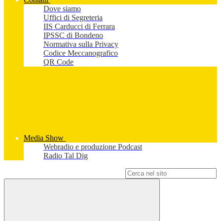
Dove siamo
Uffici di Segreteria
IIS Carducci di Ferrara
IPSSC di Bondeno
Normativa sulla Privacy
Codice Meccanografico
QR Code
Media Show
Webradio e produzione Podcast
Radio Tal Dig
Campo di ricerca per le pagine del sito