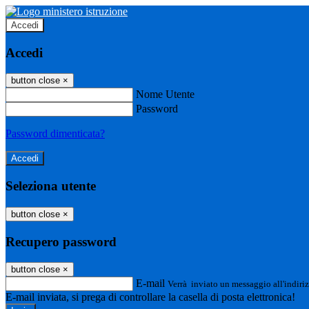
Accedi
Accedi
button close
×
Nome Utente
Password
Password dimenticata?
Seleziona utente
button close
×
Recupero password
button close
×
E-mail
Verrà inviato un messaggio all'indiriz
E-mail inviata, si prega di controllare la casella di posta elettronica!