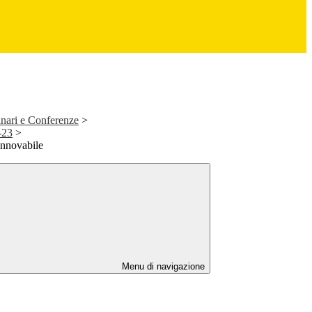
inari e Conferenze
>
-23
>
rinnovabile
Menu di navigazione