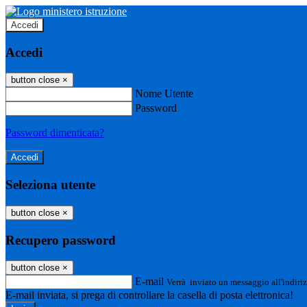
Accedi
Accedi
button close
×
Nome Utente
Password
Password dimenticata?
Seleziona utente
button close
×
Recupero password
button close
×
E-mail
Verrà inviato un messaggio all'indiriz
E-mail inviata, si prega di controllare la casella di posta elettronica!