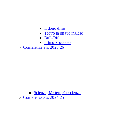
Il dono di sè
Teatro in lingua inglese
Bull-Off
Primo Soccorso
Conferenze a.s. 2025-26
Scienza, Mistero, Coscienza
Conferenze a.s. 2024-25