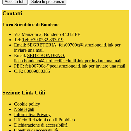
Accetta tutti
Salva le preferenze
Contatti
Liceo Scientifico di Bondeno
Via Manzoni 2, Bondeno 44012 FE
Tel:
Tel: +39 0532 893919
Email:
SEGRETERIA: feis00700c@istruzione.it
Link per
inviare una mail
Email:
SEDE BONDENO:
liceo.bondeno@carduccife.edu.it
Link per inviare una mail
PEC:
feis00700c@pec.istruzione.it
Link per inviare una mail
C.F.: 80009080385
Sezione Link Utili
Cookie policy
Note legali
Informativa Privacy
Ufficio Relazioni con il Pubblico
Dichiarazione di accessibilità
Obiettivi di accessibilità