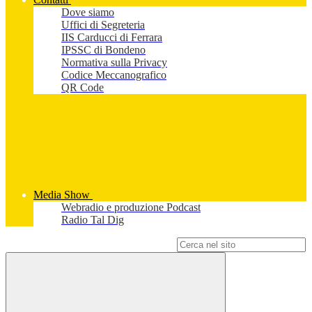
Dove siamo
Uffici di Segreteria
IIS Carducci di Ferrara
IPSSC di Bondeno
Normativa sulla Privacy
Codice Meccanografico
QR Code
Media Show
Webradio e produzione Podcast
Radio Tal Dig
Campo di ricerca per le pagine del sito