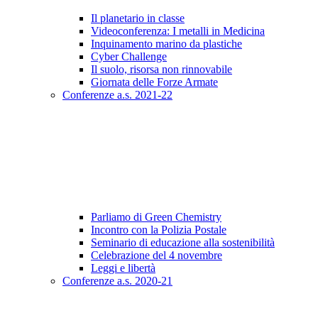
Il planetario in classe
Videoconferenza: I metalli in Medicina
Inquinamento marino da plastiche
Cyber Challenge
Il suolo, risorsa non rinnovabile
Giornata delle Forze Armate
Conferenze a.s. 2021-22
Parliamo di Green Chemistry
Incontro con la Polizia Postale
Seminario di educazione alla sostenibilità
Celebrazione del 4 novembre
Leggi e libertà
Conferenze a.s. 2020-21