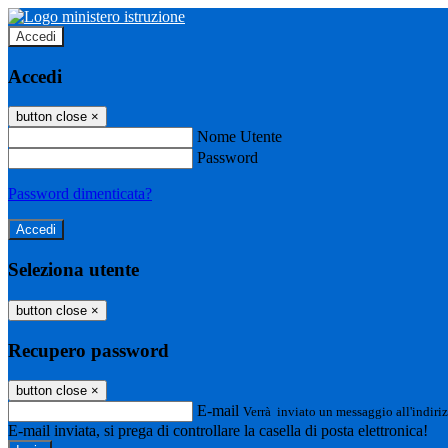
Accedi
Accedi
button close
×
Nome Utente
Password
Password dimenticata?
Seleziona utente
button close
×
Recupero password
button close
×
E-mail
Verrà inviato un messaggio all'indiriz
E-mail inviata, si prega di controllare la casella di posta elettronica!