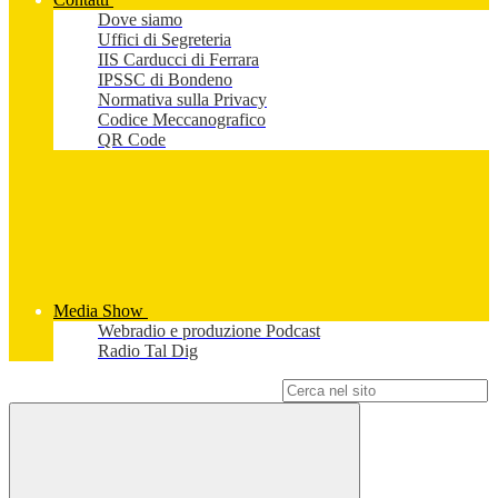
Dove siamo
Uffici di Segreteria
IIS Carducci di Ferrara
IPSSC di Bondeno
Normativa sulla Privacy
Codice Meccanografico
QR Code
Media Show
Webradio e produzione Podcast
Radio Tal Dig
Campo di ricerca per le pagine del sito