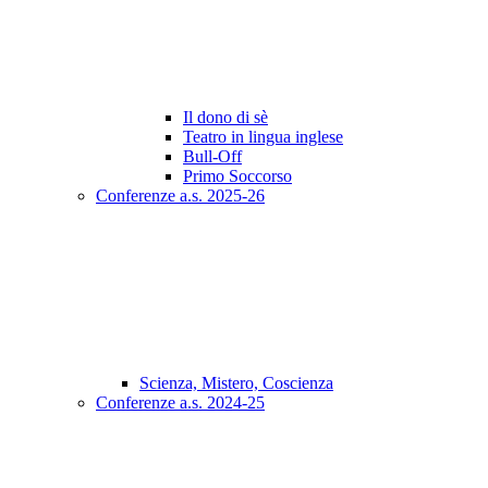
Il dono di sè
Teatro in lingua inglese
Bull-Off
Primo Soccorso
Conferenze a.s. 2025-26
Scienza, Mistero, Coscienza
Conferenze a.s. 2024-25