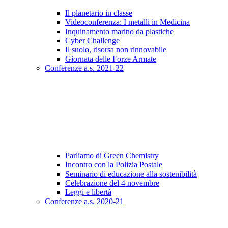
Il planetario in classe
Videoconferenza: I metalli in Medicina
Inquinamento marino da plastiche
Cyber Challenge
Il suolo, risorsa non rinnovabile
Giornata delle Forze Armate
Conferenze a.s. 2021-22
Parliamo di Green Chemistry
Incontro con la Polizia Postale
Seminario di educazione alla sostenibilità
Celebrazione del 4 novembre
Leggi e libertà
Conferenze a.s. 2020-21