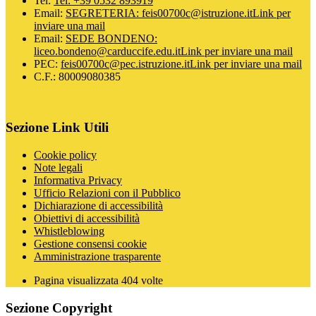
Tel:
Tel: +39 0532 893919
Email:
SEGRETERIA: feis00700c@istruzione.it
Link per
inviare una mail
Email:
SEDE BONDENO:
liceo.bondeno@carduccife.edu.it
Link per inviare una mail
PEC:
feis00700c@pec.istruzione.it
Link per inviare una mail
C.F.: 80009080385
Sezione Link Utili
Cookie policy
Note legali
Informativa Privacy
Ufficio Relazioni con il Pubblico
Dichiarazione di accessibilità
Obiettivi di accessibilità
Whistleblowing
Gestione consensi cookie
Amministrazione trasparente
Pagina visualizzata
404
volte
Sezione Copyright