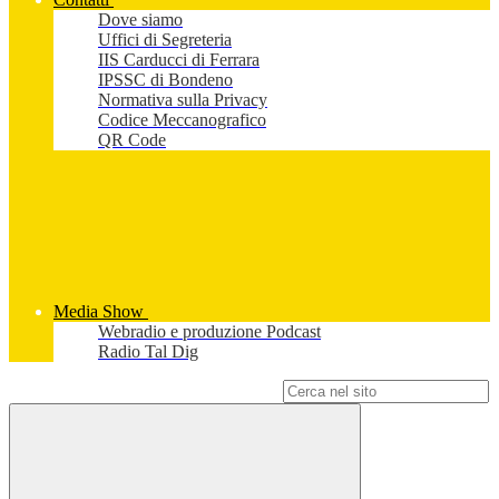
Dove siamo
Uffici di Segreteria
IIS Carducci di Ferrara
IPSSC di Bondeno
Normativa sulla Privacy
Codice Meccanografico
QR Code
Media Show
Webradio e produzione Podcast
Radio Tal Dig
Campo di ricerca per le pagine del sito