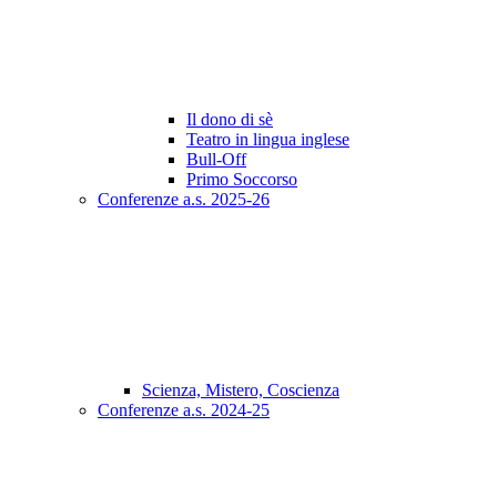
Il dono di sè
Teatro in lingua inglese
Bull-Off
Primo Soccorso
Conferenze a.s. 2025-26
Scienza, Mistero, Coscienza
Conferenze a.s. 2024-25