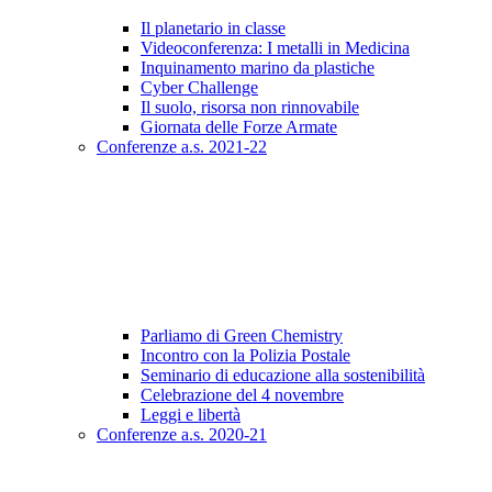
Il planetario in classe
Videoconferenza: I metalli in Medicina
Inquinamento marino da plastiche
Cyber Challenge
Il suolo, risorsa non rinnovabile
Giornata delle Forze Armate
Conferenze a.s. 2021-22
Parliamo di Green Chemistry
Incontro con la Polizia Postale
Seminario di educazione alla sostenibilità
Celebrazione del 4 novembre
Leggi e libertà
Conferenze a.s. 2020-21