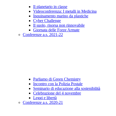
Il planetario in classe
Videoconferenza: I metalli in Medicina
Inquinamento marino da plastiche
Cyber Challenge
Il suolo, risorsa non rinnovabile
Giornata delle Forze Armate
Conferenze a.s. 2021-22
Parliamo di Green Chemistry
Incontro con la Polizia Postale
Seminario di educazione alla sostenibilità
Celebrazione del 4 novembre
Leggi e libertà
Conferenze a.s. 2020-21