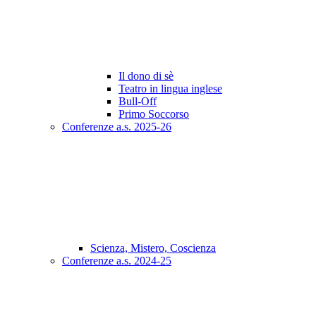
Il dono di sè
Teatro in lingua inglese
Bull-Off
Primo Soccorso
Conferenze a.s. 2025-26
Scienza, Mistero, Coscienza
Conferenze a.s. 2024-25