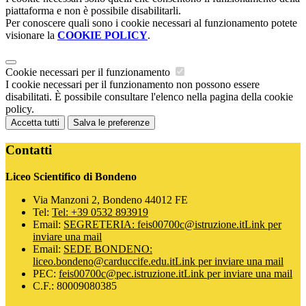
piattaforma e non è possibile disabilitarli.
Per conoscere quali sono i cookie necessari al funzionamento potete
visionare la
COOKIE POLICY
.
Cookie necessari per il funzionamento
I cookie necessari per il funzionamento non possono essere
disabilitati. È possibile consultare l'elenco nella pagina della cookie
policy.
Accetta tutti
Salva le preferenze
Contatti
Liceo Scientifico di Bondeno
Via Manzoni 2, Bondeno 44012 FE
Tel:
Tel: +39 0532 893919
Email:
SEGRETERIA: feis00700c@istruzione.it
Link per
inviare una mail
Email:
SEDE BONDENO:
liceo.bondeno@carduccife.edu.it
Link per inviare una mail
PEC:
feis00700c@pec.istruzione.it
Link per inviare una mail
C.F.: 80009080385