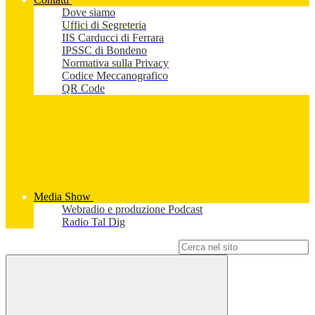
Dove siamo
Uffici di Segreteria
IIS Carducci di Ferrara
IPSSC di Bondeno
Normativa sulla Privacy
Codice Meccanografico
QR Code
Media Show
Webradio e produzione Podcast
Radio Tal Dig
Campo di ricerca per le pagine del sito