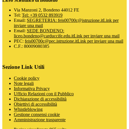
Liceo Scientifico di Bondeno
Via Manzoni 2, Bondeno 44012 FE
Tel:
Tel: +39 0532 893919
Email:
SEGRETERIA: feis00700c@istruzione.it
Link per
inviare una mail
Email:
SEDE BONDENO:
liceo.bondeno@carduccife.edu.it
Link per inviare una mail
PEC:
feis00700c@pec.istruzione.it
Link per inviare una mail
C.F.: 80009080385
Sezione Link Utili
Cookie policy
Note legali
Informativa Privacy
Ufficio Relazioni con il Pubblico
Dichiarazione di accessibilità
Obiettivi di accessibilità
Whistleblowing
Gestione consensi cookie
Amministrazione trasparente