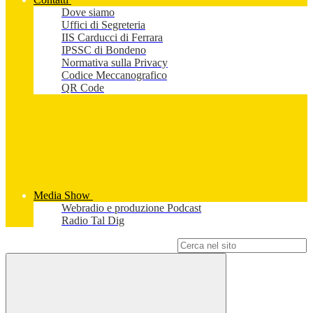
Dove siamo
Uffici di Segreteria
IIS Carducci di Ferrara
IPSSC di Bondeno
Normativa sulla Privacy
Codice Meccanografico
QR Code
Media Show
Webradio e produzione Podcast
Radio Tal Dig
Campo di ricerca per le pagine del sito