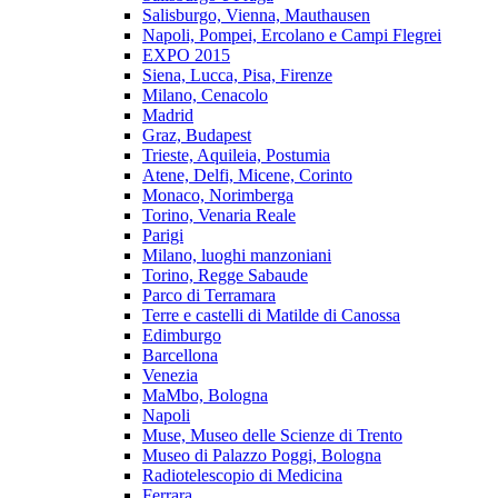
Salisburgo, Vienna, Mauthausen
Napoli, Pompei, Ercolano e Campi Flegrei
EXPO 2015
Siena, Lucca, Pisa, Firenze
Milano, Cenacolo
Madrid
Graz, Budapest
Trieste, Aquileia, Postumia
Atene, Delfi, Micene, Corinto
Monaco, Norimberga
Torino, Venaria Reale
Parigi
Milano, luoghi manzoniani
Torino, Regge Sabaude
Parco di Terramara
Terre e castelli di Matilde di Canossa
Edimburgo
Barcellona
Venezia
MaMbo, Bologna
Napoli
Muse, Museo delle Scienze di Trento
Museo di Palazzo Poggi, Bologna
Radiotelescopio di Medicina
Ferrara