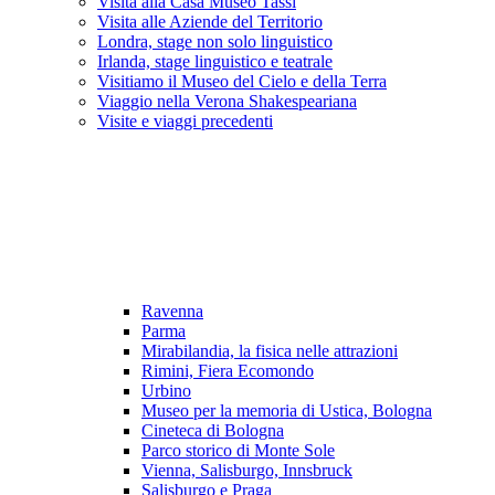
Visita alla Casa Museo Tassi
Visita alle Aziende del Territorio
Londra, stage non solo linguistico
Irlanda, stage linguistico e teatrale
Visitiamo il Museo del Cielo e della Terra
Viaggio nella Verona Shakespeariana
Visite e viaggi precedenti
Ravenna
Parma
Mirabilandia, la fisica nelle attrazioni
Rimini, Fiera Ecomondo
Urbino
Museo per la memoria di Ustica, Bologna
Cineteca di Bologna
Parco storico di Monte Sole
Vienna, Salisburgo, Innsbruck
Salisburgo e Praga