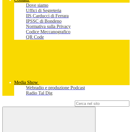
Dove siamo
Uffici di Segreteria
IIS Carducci di Ferrara
IPSSC di Bondeno
Normativa sulla Privacy
Codice Meccanografico
QR Code
Media Show
Webradio e produzione Podcast
Radio Tal Dig
Campo di ricerca per le pagine del sito