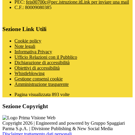
PEC:
feis00700c@pec.istruzione.it
Link per inviare una mail
C.F.: 80009080385
Sezione Link Utili
Cookie policy
Note legali
Informativa Privacy
Ufficio Relazioni con il Pubblico
Dichiarazione di accessibilità
Obiettivi di accessibilità
Whistleblowing
Gestione consensi cookie
Amministrazione trasparente
Pagina visualizzata
893
volte
Sezione Copyright
Copyright 2026 | Engineered and powered by Gruppo Spaggiari
Parma S.p.A. | Divisione Publishing & New Social Media
Disclaimer trattamento dati personali