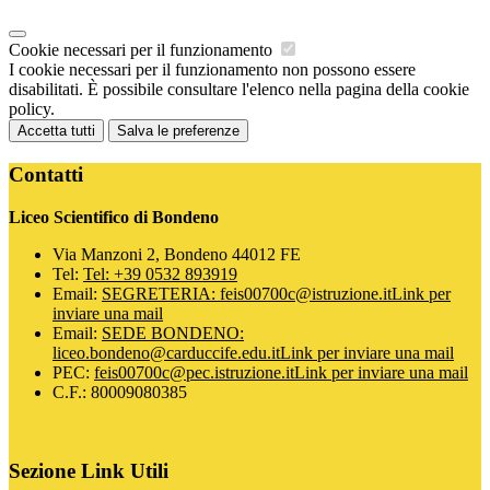
Cookie necessari per il funzionamento
I cookie necessari per il funzionamento non possono essere
disabilitati. È possibile consultare l'elenco nella pagina della cookie
policy.
Accetta tutti
Salva le preferenze
Contatti
Liceo Scientifico di Bondeno
Via Manzoni 2, Bondeno 44012 FE
Tel:
Tel: +39 0532 893919
Email:
SEGRETERIA: feis00700c@istruzione.it
Link per
inviare una mail
Email:
SEDE BONDENO:
liceo.bondeno@carduccife.edu.it
Link per inviare una mail
PEC:
feis00700c@pec.istruzione.it
Link per inviare una mail
C.F.: 80009080385
Sezione Link Utili