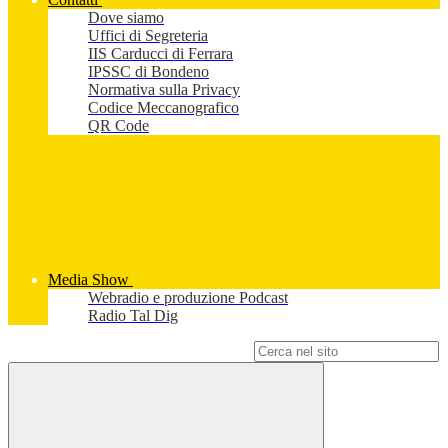
Dove siamo
Uffici di Segreteria
IIS Carducci di Ferrara
IPSSC di Bondeno
Normativa sulla Privacy
Codice Meccanografico
QR Code
Media Show
Webradio e produzione Podcast
Radio Tal Dig
Campo di ricerca per le pagine del sito