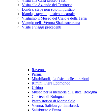
Visita alla Casa Museo Tassi
Visita alle Aziende del Territorio
Londra, stage non solo linguistico
Irlanda, stage linguistico e teatrale
Visitiamo il Museo del Cielo e della Terra
Viaggio nella Verona Shakespeariana
Visite e viaggi precedenti
Ravenna
Parma
Mirabilandia, la fisica nelle attrazioni
Rimini, Fiera Ecomondo
Urbino
Museo per la memoria di Ustica, Bologna
Cineteca di Bologna
Parco storico di Monte Sole
Vienna, Salisburgo, Innsbruck
Salisburgo e Praga