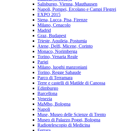
Salisburgo, Vienna, Mauthausen
Napoli, Pompei, Ercolano e Campi Flegrei
EXPO 2015
Siena, Lucca, Pisa, Firenze
Milano, Cenacolo
Madrid
Graz, Budapest
Trieste, Aquileia, Postumia
Atene, Delfi, Micene, Corinto
Monaco, Norimberga
Torino, Venaria Reale
Parigi
Milano, luoghi manzoniani
Torino, Regge Sabaude
Parco di Terramara
Terre e castelli di Matilde di Canossa
Edimburgo
Barcellona
Venezia
MaMbo, Bologna
Napoli
Muse, Museo delle Scienze di Trento
Museo di Palazzo Poggi, Bologna
Radiotelescopio di Medicina
Ferrara