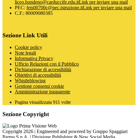
liceo.bondeno@carduccife.edu.it
Link per inviare una mail
PEC:
feis00700c@pec.istruzione.it
Link per inviare una mail
C.F.: 80009080385
Sezione Link Utili
Cookie policy
Note legali
Informativa Privacy
Ufficio Relazioni con il Pubblico
Dichiarazione di accessibilità
Obiettivi di accessibilità
Whistleblowing
Gestione consensi cookie
Amministrazione trasparente
Pagina visualizzata
911
volte
Sezione Copyright
Copyright 2026 | Engineered and powered by Gruppo Spaggiari
Parma S.p.A. | Divisione Publishing & New Social Media