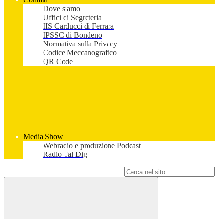
Dove siamo
Uffici di Segreteria
IIS Carducci di Ferrara
IPSSC di Bondeno
Normativa sulla Privacy
Codice Meccanografico
QR Code
Media Show
Webradio e produzione Podcast
Radio Tal Dig
Campo di ricerca per le pagine del sito