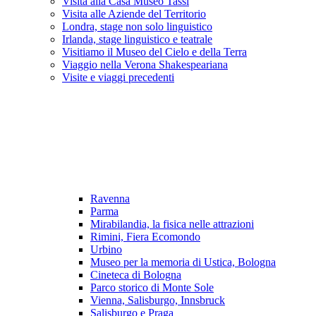
Visita alla Casa Museo Tassi
Visita alle Aziende del Territorio
Londra, stage non solo linguistico
Irlanda, stage linguistico e teatrale
Visitiamo il Museo del Cielo e della Terra
Viaggio nella Verona Shakespeariana
Visite e viaggi precedenti
Ravenna
Parma
Mirabilandia, la fisica nelle attrazioni
Rimini, Fiera Ecomondo
Urbino
Museo per la memoria di Ustica, Bologna
Cineteca di Bologna
Parco storico di Monte Sole
Vienna, Salisburgo, Innsbruck
Salisburgo e Praga