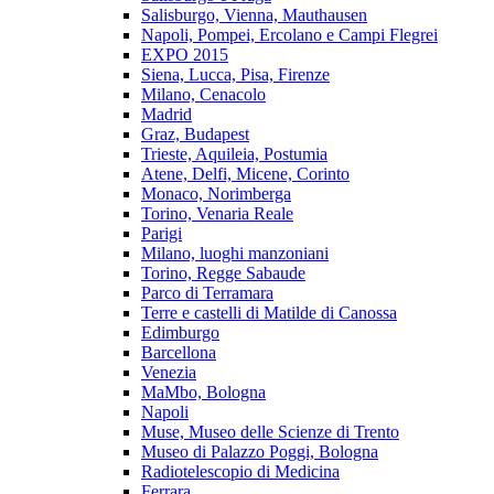
Salisburgo, Vienna, Mauthausen
Napoli, Pompei, Ercolano e Campi Flegrei
EXPO 2015
Siena, Lucca, Pisa, Firenze
Milano, Cenacolo
Madrid
Graz, Budapest
Trieste, Aquileia, Postumia
Atene, Delfi, Micene, Corinto
Monaco, Norimberga
Torino, Venaria Reale
Parigi
Milano, luoghi manzoniani
Torino, Regge Sabaude
Parco di Terramara
Terre e castelli di Matilde di Canossa
Edimburgo
Barcellona
Venezia
MaMbo, Bologna
Napoli
Muse, Museo delle Scienze di Trento
Museo di Palazzo Poggi, Bologna
Radiotelescopio di Medicina
Ferrara