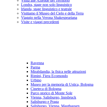
Visita alle Aziende del Territorio
Londra, stage non solo linguistico
Irlanda, stage linguistico e teatrale
Visitiamo il Museo del Cielo e della Terra
Viaggio nella Verona Shakespeariana
Visite e viaggi precedenti
Ravenna
Parma
Mirabilandia, la fisica nelle attrazioni
Rimini, Fiera Ecomondo
Urbino
Museo per la memoria di Ustica, Bologna
Cineteca di Bologna
Parco storico di Monte Sole
Vienna, Salisburgo, Innsbruck
Salisburgo e Praga
Salisburgo, Vienna, Mauthausen