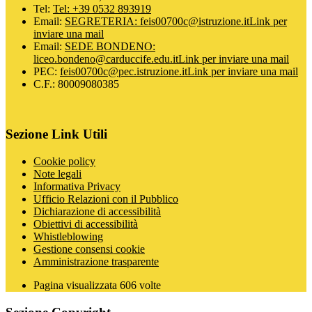
Tel:
Tel: +39 0532 893919
Email:
SEGRETERIA: feis00700c@istruzione.it
Link per
inviare una mail
Email:
SEDE BONDENO:
liceo.bondeno@carduccife.edu.it
Link per inviare una mail
PEC:
feis00700c@pec.istruzione.it
Link per inviare una mail
C.F.: 80009080385
Sezione Link Utili
Cookie policy
Note legali
Informativa Privacy
Ufficio Relazioni con il Pubblico
Dichiarazione di accessibilità
Obiettivi di accessibilità
Whistleblowing
Gestione consensi cookie
Amministrazione trasparente
Pagina visualizzata
606
volte