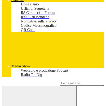
Dove siamo
Uffici di Segreteria
IIS Carducci di Ferrara
IPSSC di Bondeno
Normativa sulla Privacy
Codice Meccanografico
QR Code
Media Show
Webradio e produzione Podcast
Radio Tal Dig
Campo di ricerca per le pagine del sito