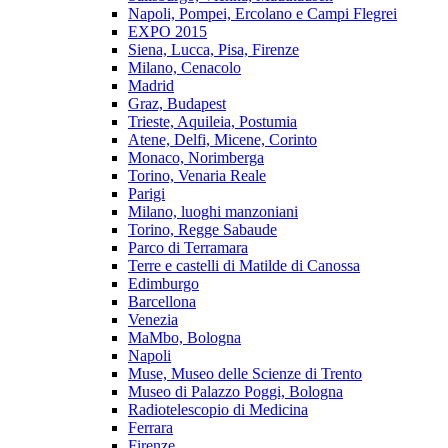
Napoli, Pompei, Ercolano e Campi Flegrei
EXPO 2015
Siena, Lucca, Pisa, Firenze
Milano, Cenacolo
Madrid
Graz, Budapest
Trieste, Aquileia, Postumia
Atene, Delfi, Micene, Corinto
Monaco, Norimberga
Torino, Venaria Reale
Parigi
Milano, luoghi manzoniani
Torino, Regge Sabaude
Parco di Terramara
Terre e castelli di Matilde di Canossa
Edimburgo
Barcellona
Venezia
MaMbo, Bologna
Napoli
Muse, Museo delle Scienze di Trento
Museo di Palazzo Poggi, Bologna
Radiotelescopio di Medicina
Ferrara
Firenze