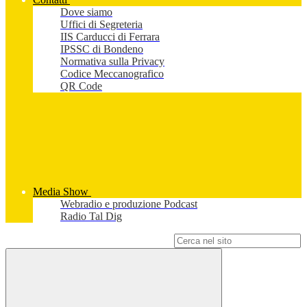
Dove siamo
Uffici di Segreteria
IIS Carducci di Ferrara
IPSSC di Bondeno
Normativa sulla Privacy
Codice Meccanografico
QR Code
Media Show
Webradio e produzione Podcast
Radio Tal Dig
Campo di ricerca per le pagine del sito