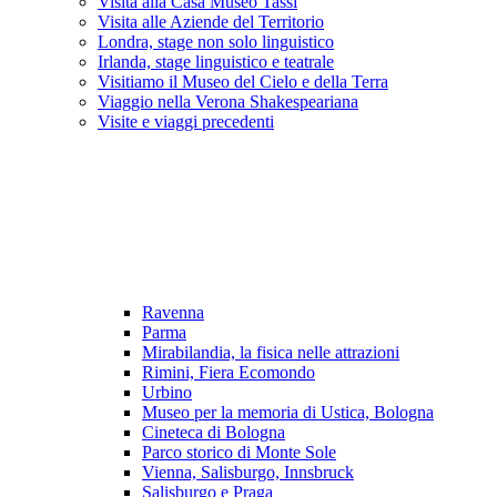
Visita alla Casa Museo Tassi
Visita alle Aziende del Territorio
Londra, stage non solo linguistico
Irlanda, stage linguistico e teatrale
Visitiamo il Museo del Cielo e della Terra
Viaggio nella Verona Shakespeariana
Visite e viaggi precedenti
Ravenna
Parma
Mirabilandia, la fisica nelle attrazioni
Rimini, Fiera Ecomondo
Urbino
Museo per la memoria di Ustica, Bologna
Cineteca di Bologna
Parco storico di Monte Sole
Vienna, Salisburgo, Innsbruck
Salisburgo e Praga