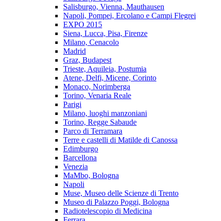
Salisburgo, Vienna, Mauthausen
Napoli, Pompei, Ercolano e Campi Flegrei
EXPO 2015
Siena, Lucca, Pisa, Firenze
Milano, Cenacolo
Madrid
Graz, Budapest
Trieste, Aquileia, Postumia
Atene, Delfi, Micene, Corinto
Monaco, Norimberga
Torino, Venaria Reale
Parigi
Milano, luoghi manzoniani
Torino, Regge Sabaude
Parco di Terramara
Terre e castelli di Matilde di Canossa
Edimburgo
Barcellona
Venezia
MaMbo, Bologna
Napoli
Muse, Museo delle Scienze di Trento
Museo di Palazzo Poggi, Bologna
Radiotelescopio di Medicina
Ferrara