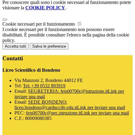
Per conoscere quali sono i cookie necessari al funzionamento potete
visionare la
COOKIE POLICY
.
Cookie necessari per il funzionamento
I cookie necessari per il funzionamento non possono essere
disabilitati. È possibile consultare l'elenco nella pagina della cookie
policy.
Accetta tutti
Salva le preferenze
Contatti
Liceo Scientifico di Bondeno
Via Manzoni 2, Bondeno 44012 FE
Tel:
Tel: +39 0532 893919
Email:
SEGRETERIA: feis00700c@istruzione.it
Link per
inviare una mail
Email:
SEDE BONDENO:
liceo.bondeno@carduccife.edu.it
Link per inviare una mail
PEC:
feis00700c@pec.istruzione.it
Link per inviare una mail
C.F.: 80009080385